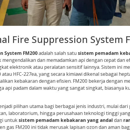
al Fire Suppression System 
ion System FM200
adalah salah satu
sistem pemadam keb
k mengendalikan dan memadamkan api dengan cepat dan ef
at elektronik atau peralatan sensitif lainnya. Sistem ini
atau HFC-227ea, yang secara kimiawi dikenal sebagai hept
likan kebakaran dengan efisien. FM200 bekerja dengan m
gga api padam dalam waktu yang sangat singkat, biasanya k
njadi pilihan utama bagi berbagai jenis industri, mulai dari 
atan, laboratorium, hingga perusahaan teknologi tinggi yang
gi untuk
sistem pemadam kebakaran yang andal
dan
ra
gen gas FM200 ini tidak merusak lapisan ozon dan aman ba