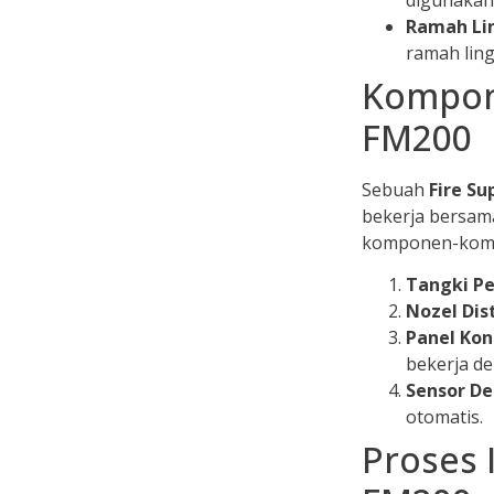
Ramah Li
ramah lin
Kompon
FM200
Sebuah
Fire S
bekerja bersam
komponen-kompo
Tangki P
Nozel Dist
Panel Kon
bekerja d
Sensor De
otomatis.
Proses 