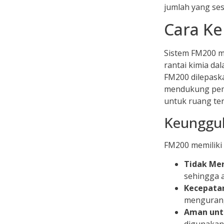
jumlah yang ses
Cara Ke
Sistem FM200 
rantai kimia da
FM200 dilepask
mendukung pemb
untuk ruang ter
Keunggu
FM200 memiliki
Tidak Mer
sehingga a
Kecepata
mengurangi
Aman unt
digunakan 