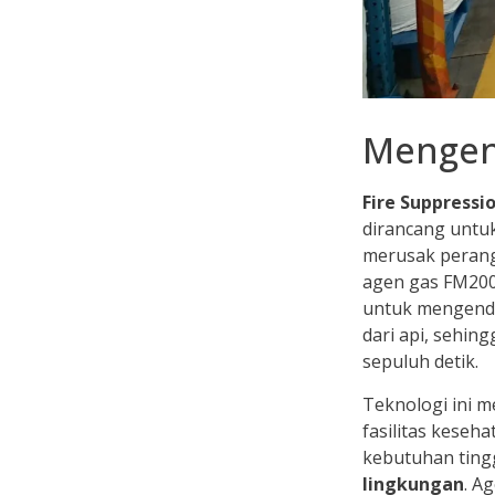
Mengen
Fire Suppress
dirancang untu
merusak perangk
agen gas FM200 
untuk mengenda
dari api, sehin
sepuluh detik.
Teknologi ini me
fasilitas keseh
kebutuhan ting
lingkungan
. A