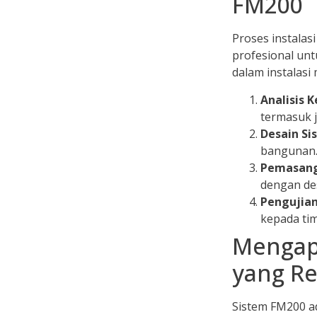
FM200
Proses instala
profesional un
dalam instalasi 
Analisis 
termasuk j
Desain Si
bangunan
Pemasan
dengan des
Pengujian
kepada tim
Mengapa
yang R
Sistem FM200 a