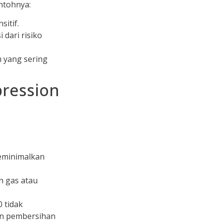
ntohnya:
itif.
 dari risiko
 yang sering
pression
eminimalkan
n gas atau
0 tidak
an pembersihan