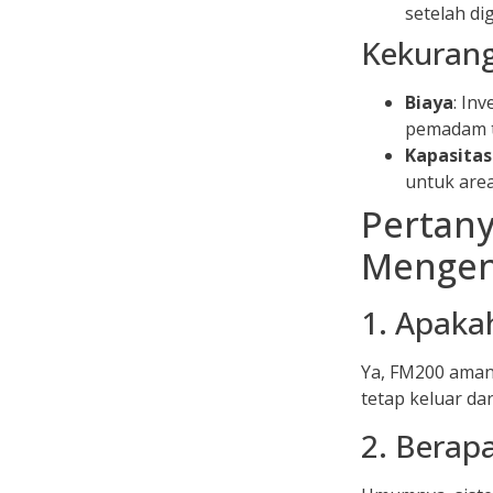
setelah di
Kekuran
Biaya
: In
pemadam t
Kapasitas
untuk area
Pertany
Mengen
1. Apaka
Ya, FM200 aman
tetap keluar dar
2. Berap