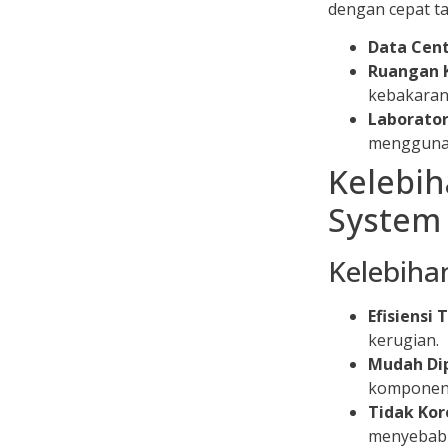
dengan cepat ta
Data Cen
Ruangan K
kebakaran
Laborato
mengguna
Kelebih
System
Kelebiha
Efisiensi 
kerugian.
Mudah Di
komponen
Tidak Kor
menyebabk