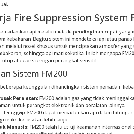
uai.
rja Fire Suppression System
memadamkan api melalui metode
pendinginan cepat
yang m
lam kebakaran. Begitu sistem ini mendeteksi api atau panas 
an melalui nozel khusus untuk menciptakan atmosfer yang 
akaran, sehingga api mati seketika. Inilah mengapa FM200
tutup atau area dengan perangkat sensitif.
lan Sistem FM200
 beberapa keunggulan dibandingkan sistem pemadam kebak
usak Peralatan
: FM200 adalah gas yang tidak meninggalka
man untuk perangkat elektronik dan peralatan lainnya.
n Tanggap
: FM200 dapat memadamkan api dalam hitungan 
 risiko kerusakan lebih lanjut.
uk Manusia
: FM200 telah lulus uji keamanan internasional
di ruangan yang dihuni dalam jumlah yang sesuai.