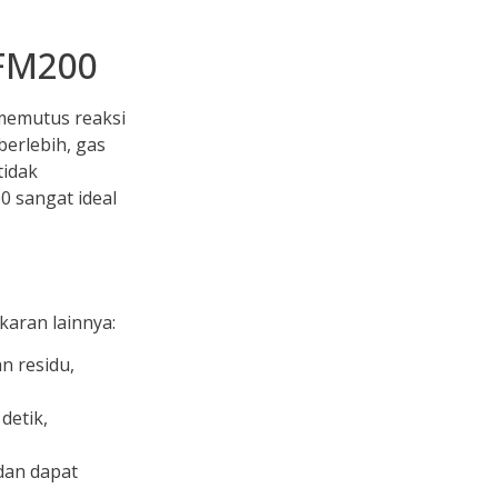
 FM200
emutus reaksi
berlebih, gas
tidak
 sangat ideal
aran lainnya:
n residu,
detik,
 dan dapat