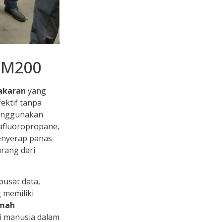
FM200
akaran
yang
ektif tanpa
 menggunakan
afluoropropane,
enyerap panas
urang dari
pusat data,
 memiliki
mah
gi manusia dalam