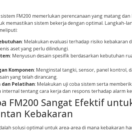
si sistem FM200 memerlukan perencanaan yang matang dan 
tuk memastikan sistem bekerja dengan optimal. Langkah-
meliputi:
Kebutuhan
: Melakukan evaluasi terhadap risiko kebakaran di
enis aset yang perlu dilindungi.
stem
: Menyusun desain spesifik berdasarkan kebutuhan ru
.
gan Komponen
: Menginstal tangki, sensor, panel kontrol, 
ain yang telah dirancang.
 dan Pelatihan
: Melakukan uji coba sistem serta memberik
 internal tentang cara kerja dan respons terhadap alarm k
 FM200 Sangat Efektif untu
entan Kebakaran
dalah solusi optimal untuk area-area di mana kebakaran h