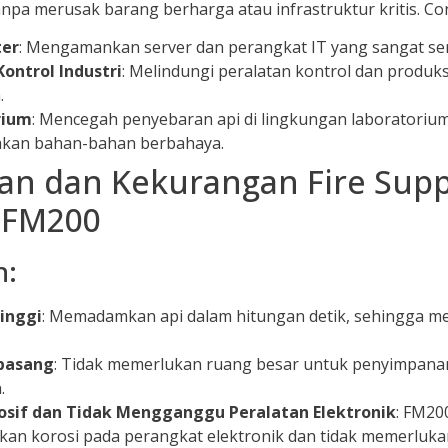
npa merusak barang berharga atau infrastruktur kritis. Co
ter
: Mengamankan server dan perangkat IT yang sangat sens
ontrol Industri
: Melindungi peralatan kontrol dan produksi
.
rium
: Mencegah penyebaran api di lingkungan laboratorium
kan bahan-bahan berbahaya.
an dan Kekurangan Fire Sup
 FM200
n:
Tinggi
: Memadamkan api dalam hitungan detik, sehingga m
pasang
: Tidak memerlukan ruang besar untuk penyimpana
.
osif dan Tidak Mengganggu Peralatan Elektronik
: FM20
an korosi pada perangkat elektronik dan tidak memerluk