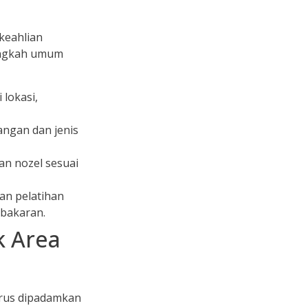
keahlian
langkah umum
 lokasi,
angan dan jenis
dan nozel sesuai
an pelatihan
ebakaran.
k Area
arus dipadamkan