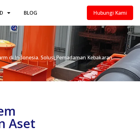
D
BLOG
Hubungi Kami
Alarm di Indonesia. Solusi Pemadaman Kebakaran.
tem
n Aset