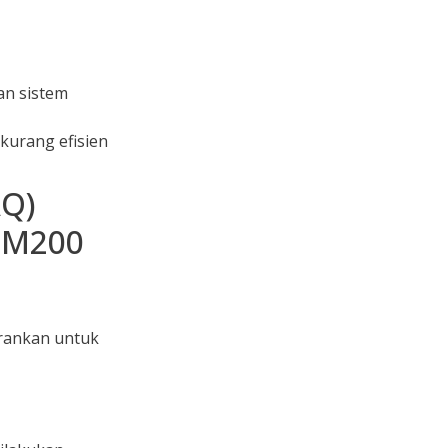
an sistem
kurang efisien
AQ)
FM200
arankan untuk