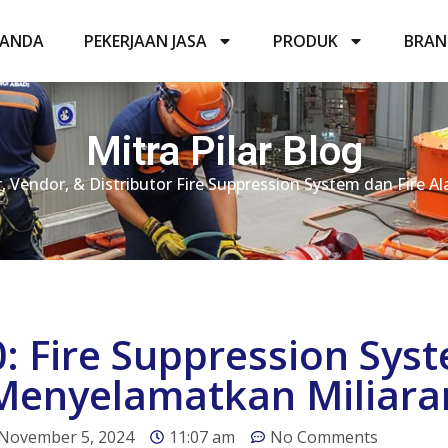
RANDA
PEKERJAAN JASA
PRODUK
BRAN
Mitra Pilar Blog
or, Vendor, & Distributor Fire Suppression System dan Fire 
: Fire Suppression Sys
Menyelamatkan Miliara
November 5, 2024
11:07 am
No Comments