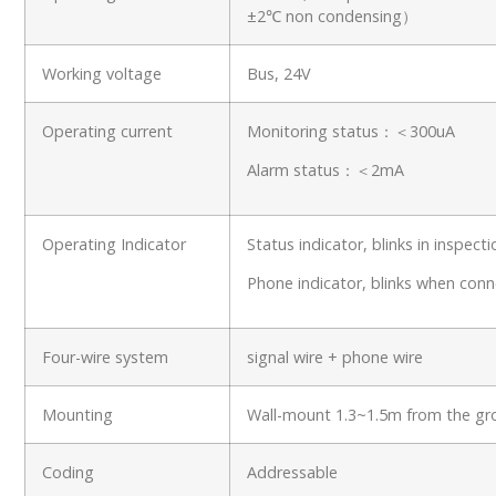
±2
℃
non condensing
）
Working voltage
Bus, 24V
Operating current
Monitoring status
：＜
300uA
Alarm status
：＜
2mA
Operating Indicator
Status indicator, blinks in inspec
Phone indicator, blinks when conn
Four-wire system
signal wire + phone wire
Mounting
Wall-mount 1.3~1.5m from the g
Coding
Addressable